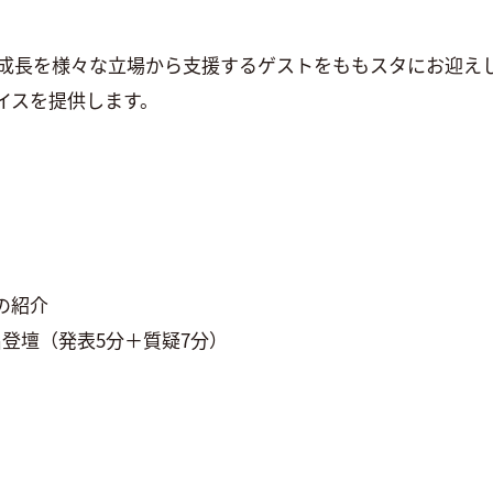
成長を様々な立場から支援するゲストをももスタにお迎え
イスを提供します。
タの紹介
5名登壇（発表5分＋質疑7分）